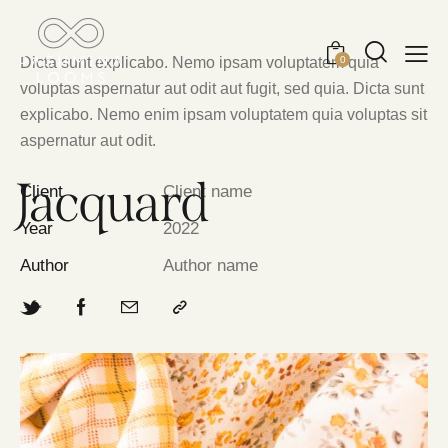
0
Dicta sunt explicabo. Nemo ipsam voluptatem quia
voluptas aspernatur aut odit aut fugit, sed quia. Dicta sunt
explicabo. Nemo enim ipsam voluptatem quia voluptas sit
aspernatur aut odit.
Jacquard
Client
Client name
Year
2022
Author
Author name